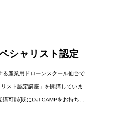
実務レベルの技術を身に着けて頂き
は取得済みで、次のステップとして
用技術の習得に取り組む型を対象と
した講習です。 ドローンの業務を社内で完結したい ドロ
Pスペシャリスト認定
する産業用ドローンスクール仙台で
ペシャリスト認定講座」を開講していま
可能(既にDJI CAMPをお持ちの
行 目視外飛