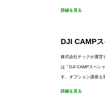
め、専門家を育成し、
詳細を見る
ます。国家ライセンス
三次元データ作成や運
DJI CAM
株式会社チックが運営
は「DJI CAMPス
す。オプション講座も受講
方、新規の方、いずれもOK) 夜間飛行目視外飛
詳細を見る
行 物件投下ドローンメーカーであるDJI JAPAN主催の法人