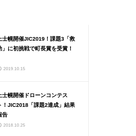
上士幌開催JIC2019！課題3「救
助」に初挑戦で町長賞を受賞！
2019.10.15
上士幌開催ドローンコンテス
ト！JIC2018「課題2達成」結果
報告
2018.10.25